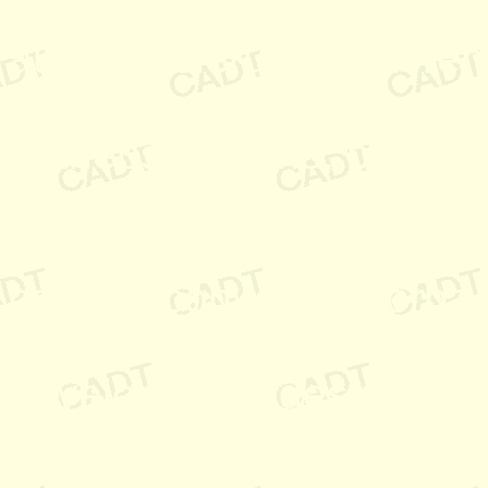
assembler, atl, autocad, 
automatisierung, autore
berater, beratung, betrei
betriebssysteme, blood, bl
business, cad, camila, cl
component, communication
contour,converter, corba,
coaching, cpld, cycle, d
development, design, diet
dienstleistung, dienstvert