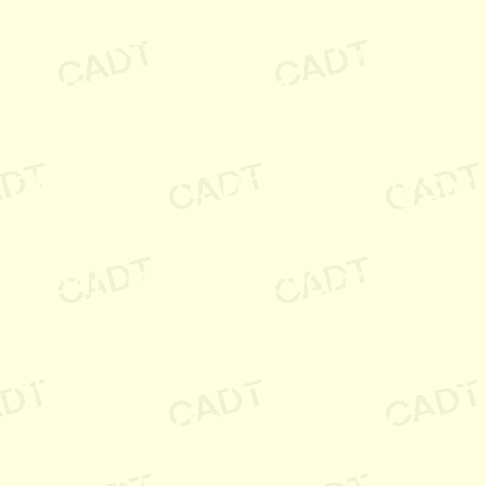
netzwerk, network, odbc, 
organisator, operating, ox
perfil, person, personal
pforzheim, photo, physics,
planung,plot, portugese, 
profil, profile, programm
projects, projekt, projekte
projeto, projetos, protokol
prototyping, provider, pu
pulse, rad, rapid, rastatt