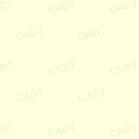
einsatzort, englisch, engl
entwicklungsumgebung, 
fähigkeit, fähigkeiten, fe
französisch, freelancer, fr
french gaggenau, german
geschäftsprozesse, handl
hochenergiephysik, identit
international, internet, int
job, karlsruhe, kommunikat
lösung, mannmonate, mod
microcontroller, microsta