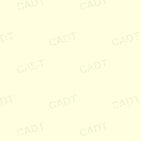
saturation, sättigung, serv
skills, software, software
spezialist, spezialisten, 
stellen, stundensatz, sy
systemanalytiker, techno
technology, technologies, 
trainer, training, traduçã
vbscript, verfügbar, verf
verhandlung, verilog, verm
vme, vrml, vxi, website, 